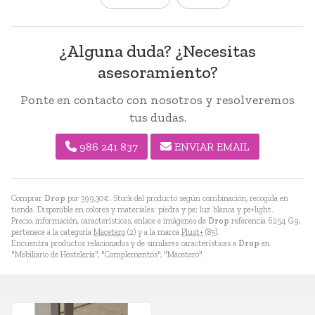
¿Alguna duda? ¿Necesitas
asesoramiento?
Ponte en contacto con nosotros y resolveremos
tus dudas.
986 241 837
ENVIAR EMAIL
Comprar
Drop
por
399,30
€
. Stock del producto según combinación, recogida en
tienda. Disponible en colores y materiales: piedra y pe; luz blanca y pe+light.
Precio, información, características, enlace e imágenes de
Drop
referencia 6254 G9,
pertenece a la categoría
Macetero
(2) y a la marca
Plust+
(85).
Encuentra productos relacionados y de similares características a
Drop
en
"Mobiliario de Hostelería", "Complementos", "Macetero".