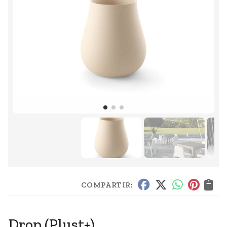
COMPARTIR:
Drop
(Plust+)