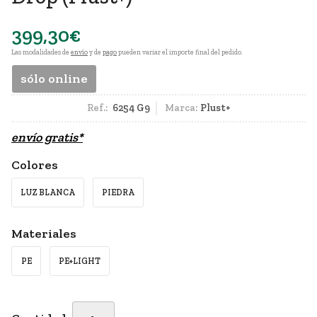
399,30
€
Las modalidades de
envío
y de
pago
pueden variar el importe final del pedido.
sólo online
Ref.:
6254 G9
Marca:
Plust+
envío gratis*
Colores
LUZ BLANCA
PIEDRA
Materiales
PE
PE+LIGHT