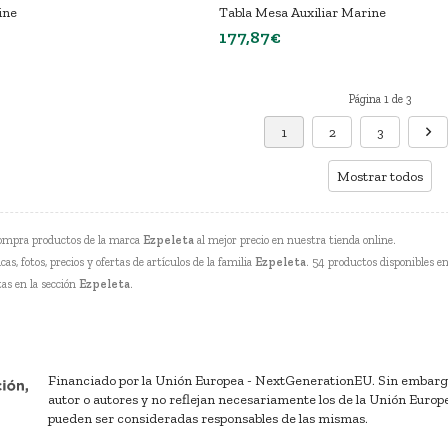
ine
Tabla Mesa Auxiliar Marine
177,87€
Página 1 de 3
1
2
3
Mostrar todos
ompra productos de la marca
Ezpeleta
al mejor precio en nuestra tienda online.
cas, fotos, precios y ofertas de artículos de la familia
Ezpeleta
. 54 productos disponibles en
tas en la sección
Ezpeleta
.
Financiado por la Unión Europea - NextGenerationEU. Sin embargo, 
autor o autores y no reflejan necesariamente los de la Unión Europ
pueden ser consideradas responsables de las mismas.