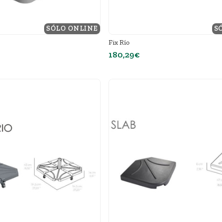
SÓLO ONLINE
S
Fix Río
180,29€