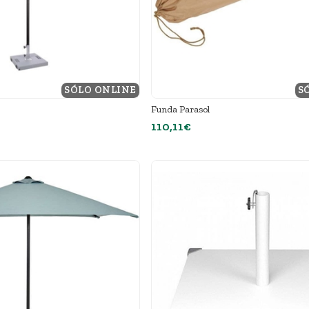
SÓLO ONLINE
S
Funda Parasol
110,11€