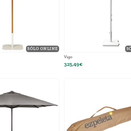
SÓLO ONLINE
S
Vigo
325,49€