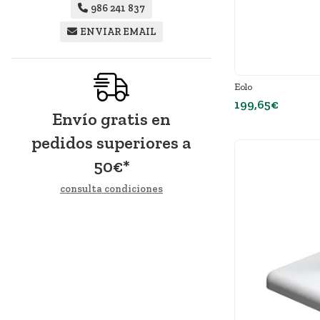
986 241 837
ENVIAR EMAIL
Eolo
199,65€
Envío gratis en
pedidos superiores a
50
€
*
consulta condiciones