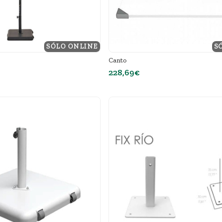
SÓLO ONLINE
S
Canto
228,69€