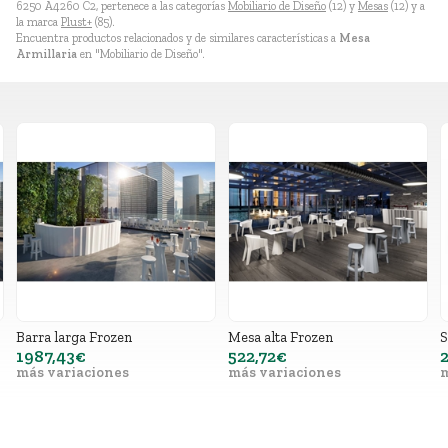
6250 A4260 C2, pertenece a las categorías
Mobiliario de Diseño
(12) y
Mesas
(12) y a
la marca
Plust+
(85).
Encuentra productos relacionados y de similares características a
Mesa
Armillaria
en "Mobiliario de Diseño".
Mesa alta Frozen
Silla Apilable Fade
S
522,72€
272,25€
más variaciones
más variaciones