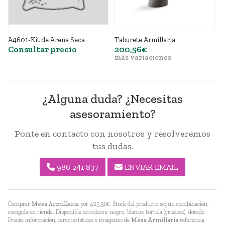
Taburete Armillaria
A4461-Kit de Fijación a tierra
A
200,56€
Consultar precio
más variaciones
¿Alguna duda? ¿Necesitas
asesoramiento?
Ponte en contacto con nosotros y resolveremos
tus dudas.
986 241 837
ENVIAR EMAIL
Comprar
Mesa Armillaria
por
425,32
€
. Stock del producto según combinación,
recogida en tienda. Disponible en colores: negro; blanco; tórtola (grisáceo); dorado.
Precio, información, características e imágenes de
Mesa Armillaria
referencia