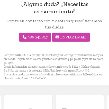
¿Alguna duda? ¿Necesitas
asesoramiento?
Ponte en contacto con nosotros y resolveremos
tus dudas.
986 241 837
ENVIAR EMAIL
Comprar
Sillón Ohla
por
577,17
€
. Stock del producto según combinación, recogida
en tienda. Disponible en colores y materiales: granito y pe; piedra y pe; luz blanca y
pe+light.
Precio, información, características, enlace e imágenes de
Sillón Ohla
referencia
6238 S4, pertenece a la categoría
Sillón/Sofá
(19) y a la marca
Plust+
(85).
Encuentra productos relacionados y de similares características a
Sillón Ohla
en
"Mobiliario de Diseño", "Sillón/Sofá".