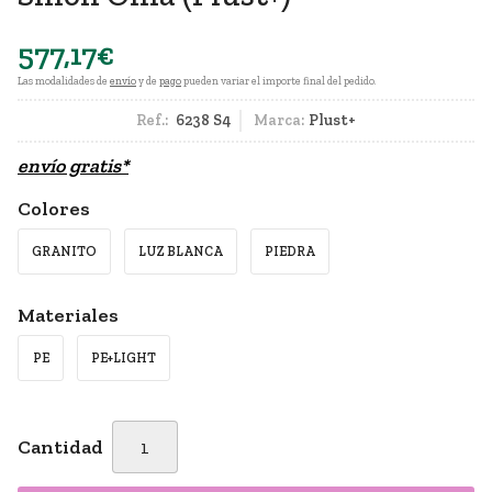
577,17
€
Las modalidades de
envío
y de
pago
pueden variar el importe final del pedido.
Ref.:
6238 S4
Marca:
Plust+
envío gratis*
Colores
GRANITO
LUZ BLANCA
PIEDRA
Materiales
PE
PE+LIGHT
Cantidad