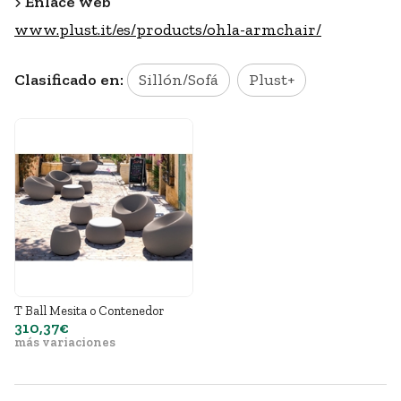
Enlace web
www.plust.it/es/products/ohla-armchair/
Clasificado en:
Sillón/Sofá
Plust+
T Ball Mesita o Contenedor
310,37€
más variaciones