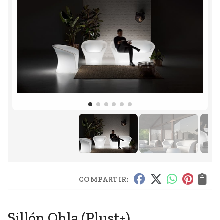
COMPARTIR:
Sillón Ohla
(Plust+)