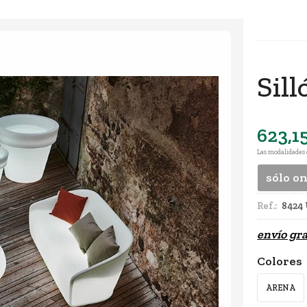
Sil
623,1
Las modalidades
sólo o
Ref.:
8424
envío gra
Colores
ARENA