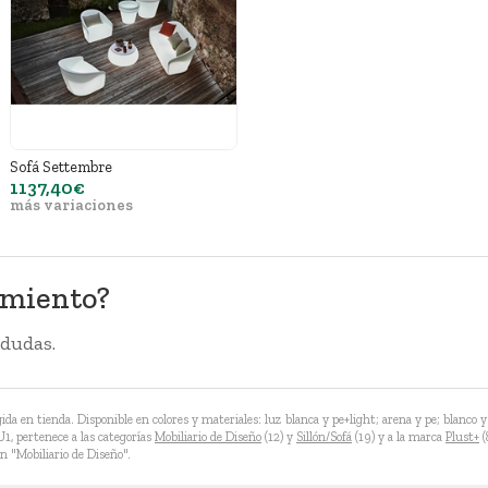
Sofá Settembre
1137,40€
más variaciones
amiento?
 dudas.
da en tienda. Disponible en colores y materiales: luz blanca y pe+light; arena y pe; blanco y 
1, pertenece a las categorías
Mobiliario de Diseño
(12) y
Sillón/Sofá
(19) y a la marca
Plust+
(
n "Mobiliario de Diseño".