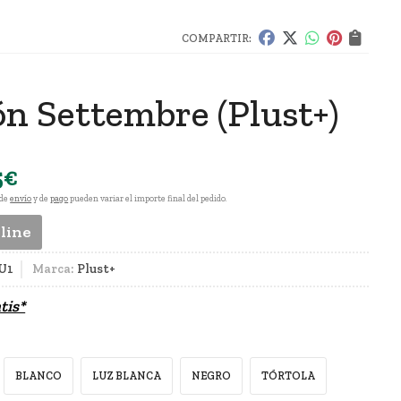
COMPARTIR:
lón Settembre
(Plust+)
5
€
 de
envío
y de
pago
pueden variar el importe final del pedido.
nline
 U1
Marca:
Plust+
tis*
BLANCO
LUZ BLANCA
NEGRO
TÓRTOLA