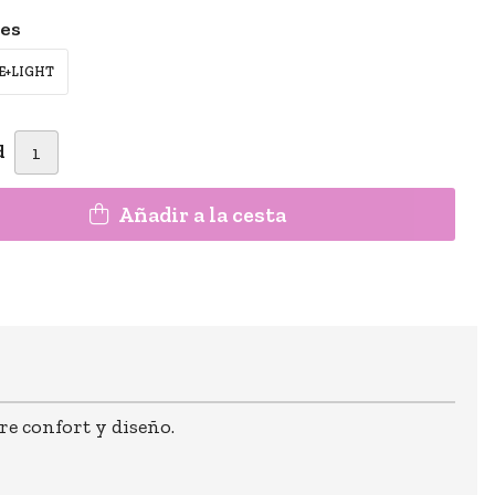
les
E+LIGHT
d
Añadir a la cesta
e confort y diseño.