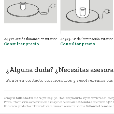
A4922 -Kit de iluminación interior
A4923-Kit de iluminación exterior
Consultar precio
Consultar precio
¿Alguna duda? ¿Necesitas asesor
Ponte en contacto con nosotros y resolveremos tus
Comprar
Sillón Settembre
por
623,15
€
. Stock del producto según combinación, recogi
Precio, información, características e imágenes de
Sillón Settembre
referencia 8424 U
Encuentra productos relacionados y de similares características a
Sillón Settembre
e