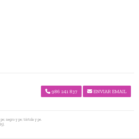
986 241 837
ENVIAR EMAIL
pe; negro y pe; tórtola y pe.
85).