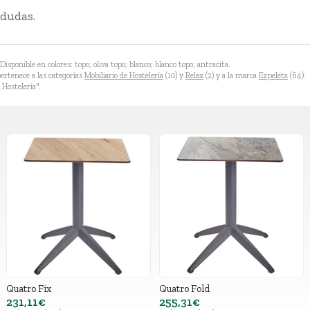
 dudas.
sponible en colores: topo; oliva topo; blanco; blanco topo; antracita.
rtenece a las categorías
Mobiliario de Hostelería
(10) y
Relax
(2) y a la marca
Ezpeleta
(64).
 Hostelería".
Quatro Fix
Quatro Fold
231,11€
255,31€