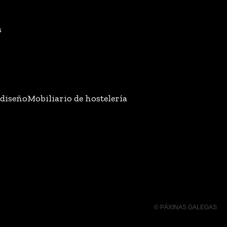
s
 diseño
Mobiliario de hostelería
© PÁXINAS GALEGAS