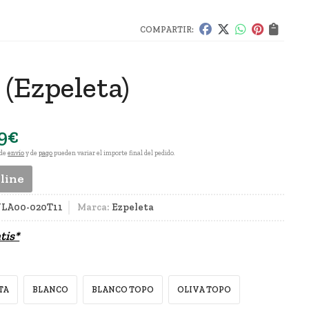
COMPARTIR:
a
(Ezpeleta)
9
€
 de
envío
y de
pago
pueden variar el importe final del pedido.
nline
LA00-020T11
Marca:
Ezpeleta
tis*
TA
BLANCO
BLANCO TOPO
OLIVA TOPO