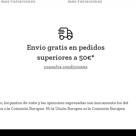
más variaciones
más variaciones
Envío gratis en pedidos
superiores a
50
€
*
consulta condiciones
los puntos de vista y las opiniones expresadas son únicamente los del
ea o la Comisión Europea. Ni la Unión Europea ni la Comisión Europea