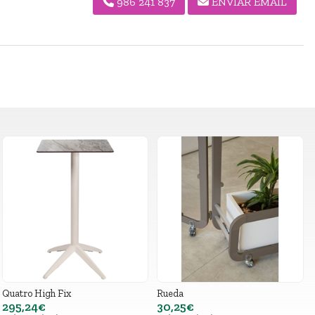
986 241 837
ENVIAR EMAIL
Quatro High Fix
Rueda
295,24€
30,25€