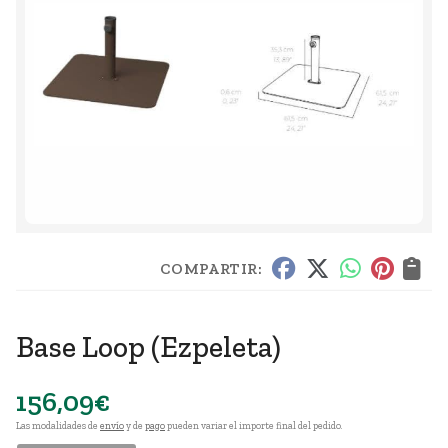
COMPARTIR:
Base Loop
(Ezpeleta)
156,09
€
Las modalidades de
envío
y de
pago
pueden variar el importe final del pedido.