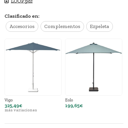
LOOP.pdf
Clasificado en:
Accesorios
Complementos
Ezpeleta
Vigo
Eolo
F
325,49€
199,65€
más variaciones