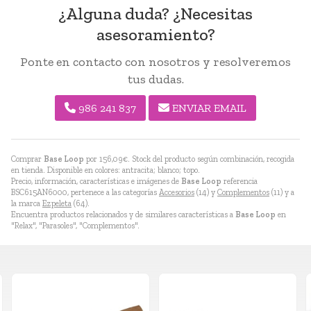
¿Alguna duda? ¿Necesitas
asesoramiento?
Ponte en contacto con nosotros y resolveremos
tus dudas.
986 241 837
ENVIAR EMAIL
Comprar
Base Loop
por
156,09
€
. Stock del producto según combinación, recogida
en tienda. Disponible en colores: antracita; blanco; topo.
Precio, información, características e imágenes de
Base Loop
referencia
BSC615AN6000, pertenece a las categorías
Accesorios
(14) y
Complementos
(11) y a
la marca
Ezpeleta
(64).
Encuentra productos relacionados y de similares características a
Base Loop
en
"Relax", "Parasoles", "Complementos".