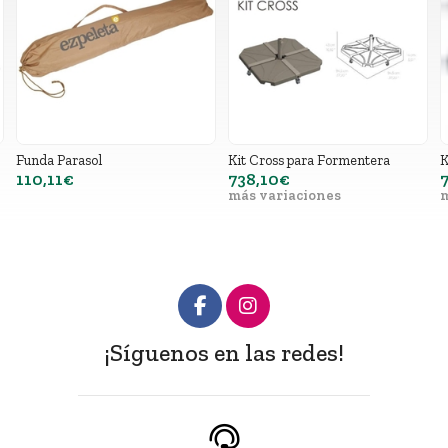
Funda Parasol
Kit Cross para Formentera
K
110,11€
738,10€
más variaciones
m
¡Síguenos en las redes!