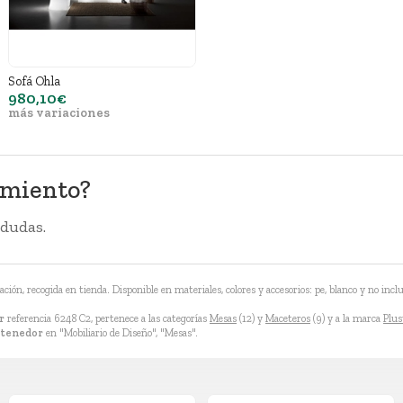
Sofá Ohla
980,10€
más variaciones
amiento?
 dudas.
ón, recogida en tienda. Disponible en materiales, colores y accesorios: pe, blanco y no incluir
r
referencia 6248 C2, pertenece a las categorías
Mesas
(12) y
Maceteros
(9) y a la marca
Plus
ntenedor
en "Mobiliario de Diseño", "Mesas".