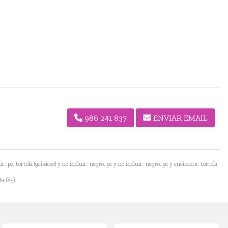
986 241 837
ENVIAR EMAIL
; pe, tórtola (grisáceo) y no incluir; negro, pe y no incluir; negro, pe y encimera; tórtola
t+
(85).