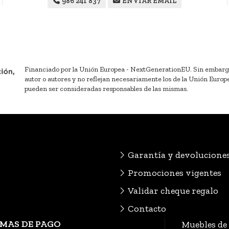
986 241 837
ENVIAR EMAIL
Financiado por la Unión Europea - NextGenerationEU. Sin embargo, 
autor o autores y no reflejan necesariamente los de la Unión Europ
pueden ser consideradas responsables de las mismas.
Garantía y devolucione
Promociones vigentes
Validar cheque regalo
Contacto
MAS DE PAGO
Muebles de