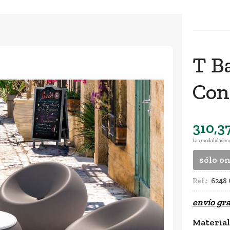
T Ba
Con
310,3
Las modalidades
sólo o
Ref.:
6248 
envío gra
Materia