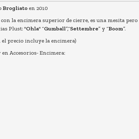
to
Brogliato
en 2010
con la encimera superior de cierre, es una mesita pero s
as Plust: "
Ohla
" “
Gumball
”,“
Settembre
” y “
Boom
”.
el precio incluye la encimera)
r en Accesorios- Encimera:
o