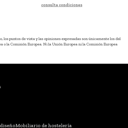
consulta condiciones
los puntos de vista y las opiniones expresadas son únicamente los del
ea o la Comisión Europea. Ni la Unión Europea ni la Comisión Europea
s
 diseño
Mobiliario de hostelería