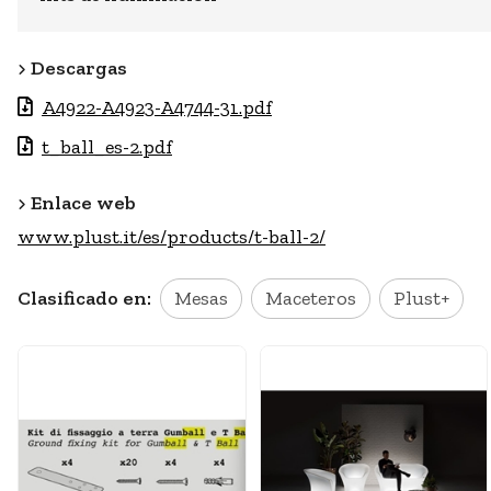
Descargas
A4922-A4923-A4744-31.pdf
t_ball_es-2.pdf
Enlace web
www.plust.it/es/products/t-ball-2/
Clasificado en:
Mesas
Maceteros
Plust+