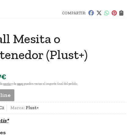
COMPARTIR:
ll Mesita o
tenedor
(Plust+)
7
€
 de
envío
y de
pago
pueden variar el importe final del pedido.
nline
C2
Marca:
Plust+
tis*
les